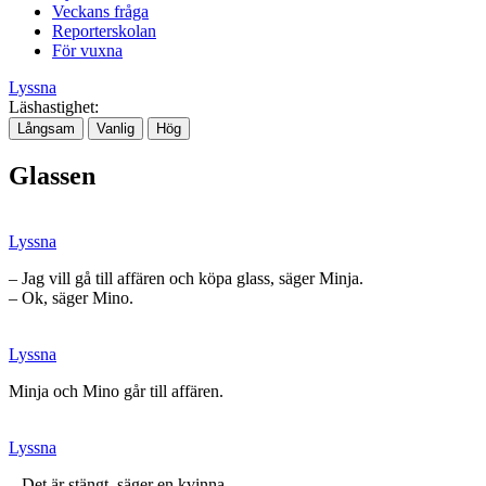
Veckans fråga
Reporterskolan
För vuxna
Lyssna
Läshastighet:
Långsam
Vanlig
Hög
Glassen
Lyssna
– Jag vill gå till affären och köpa glass, säger Minja.
– Ok, säger Mino.
Lyssna
Minja och Mino går till affären.
Lyssna
– Det är stängt, säger en kvinna.