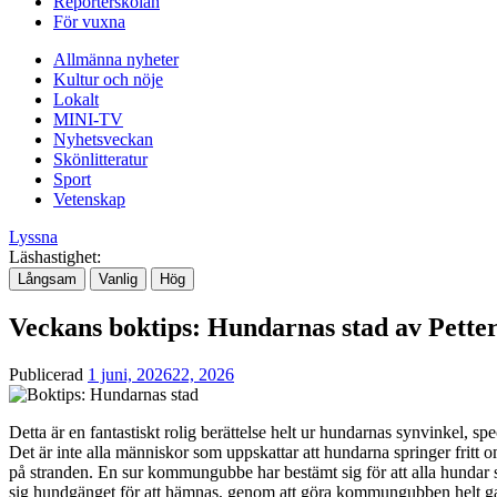
Reporterskolan
För vuxna
Allmänna nyheter
Kultur och nöje
Lokalt
MINI-TV
Nyhetsveckan
Skönlitteratur
Sport
Vetenskap
Lyssna
Läshastighet:
Långsam
Vanlig
Hög
Veckans boktips: Hundarnas stad av Pette
Publicerad
1 juni, 2026
22, 2026
Detta är en fantastiskt rolig berättelse helt ur hundarnas synvinkel, sp
Det är inte alla människor som uppskattar att hundarna springer fritt 
på stranden. En sur kommungubbe har bestämt sig för att alla hundar 
sig hundgänget för att hämnas, genom att göra kommungubben helt g