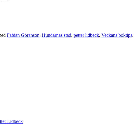
med
Fabian Göranson
,
Hundarnas stad
,
petter lidbeck
,
Veckans boktips
.
tter Lidbeck