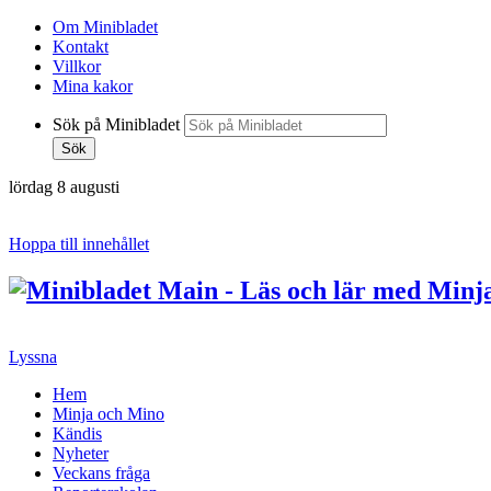
Om Minibladet
Kontakt
Villkor
Mina kakor
Sök på Minibladet
Sök
lördag 8 augusti
Hoppa till innehållet
Lyssna
Hem
Minja och Mino
Kändis
Nyheter
Veckans fråga