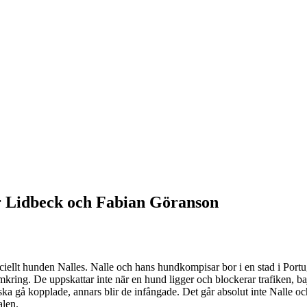
r Lidbeck och Fabian Göranson
eciellt hunden Nalles. Nalle och hans hundkompisar bor i en stad i Portug
omkring. De uppskattar inte när en hund ligger och blockerar trafiken, b
ska gå kopplade, annars blir de infångade. Det går absolut inte Nalle
alen.