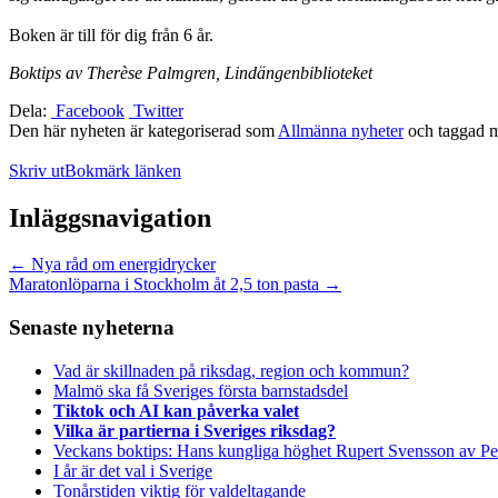
Boken är till för dig från 6 år.
Boktips av Therèse Palmgren, Lindängenbiblioteket
Dela:
Facebook
Twitter
Den här nyheten är kategoriserad som
Allmänna nyheter
och taggad 
Skriv ut
Bokmärk länken
Inläggsnavigation
←
Nya råd om energidrycker
Maratonlöparna i Stockholm åt 2,5 ton pasta
→
Senaste nyheterna
Vad är skillnaden på riksdag, region och kommun?
Malmö ska få Sveriges första barnstadsdel
Tiktok och AI kan påverka valet
Vilka är partierna i Sveriges riksdag?
Veckans boktips: Hans kungliga höghet Rupert Svensson av Pe
I år är det val i Sverige
Tonårstiden viktig för valdeltagande