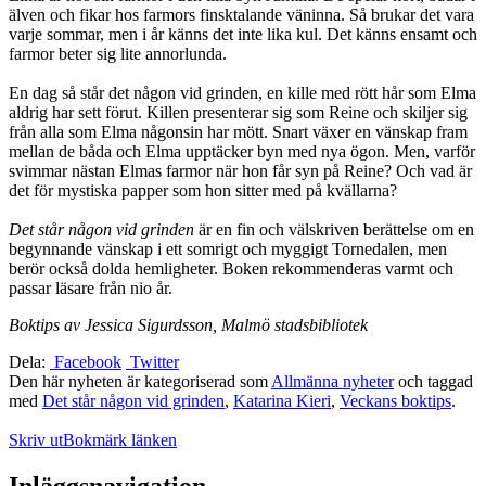
älven och fikar hos farmors finsktalande väninna. Så brukar det vara
varje sommar, men i år känns det inte lika kul. Det känns ensamt och
farmor beter sig lite annorlunda.
En dag så står det någon vid grinden, en kille med rött hår som Elma
aldrig har sett förut. Killen presenterar sig som Reine och skiljer sig
från alla som Elma någonsin har mött. Snart växer en vänskap fram
mellan de båda och Elma upptäcker byn med nya ögon. Men, varför
svimmar nästan Elmas farmor när hon får syn på Reine? Och vad är
det för mystiska papper som hon sitter med på kvällarna?
Det står någon vid grinden
är en fin och välskriven berättelse om en
begynnande vänskap i ett somrigt och myggigt Tornedalen, men
berör också dolda hemligheter. Boken rekommenderas varmt och
passar läsare från nio år.
Boktips av Jessica Sigurdsson, Malmö stadsbibliotek
Dela:
Facebook
Twitter
Den här nyheten är kategoriserad som
Allmänna nyheter
och taggad
med
Det står någon vid grinden
,
Katarina Kieri
,
Veckans boktips
.
Skriv ut
Bokmärk länken
Inläggsnavigation