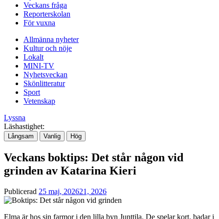
Veckans fråga
Reporterskolan
För vuxna
Allmänna nyheter
Kultur och nöje
Lokalt
MINI-TV
Nyhetsveckan
Skönlitteratur
Sport
Vetenskap
Lyssna
Läshastighet:
Långsam
Vanlig
Hög
Veckans boktips: Det står någon vid
grinden av Katarina Kieri
Publicerad
25 maj, 2026
21, 2026
Elma är hos sin farmor i den lilla byn Junttila. De spelar kort, badar i