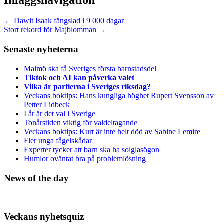
←
Dawit Isaak fängslad i 9 000 dagar
Stort rekord för Majblomman
→
Senaste nyheterna
Malmö ska få Sveriges första barnstadsdel
Tiktok och AI kan påverka valet
Vilka är partierna i Sveriges riksdag?
Veckans boktips: Hans kungliga höghet Rupert Svensson av
Petter Lidbeck
I år är det val i Sverige
Tonårstiden viktig för valdeltagande
Veckans boktips: Kurt är inte helt död av Sabine Lemire
Fler unga fågelskådar
Experter tycker att barn ska ha solglasögon
Humlor oväntat bra på problemlösning
News of the day
Veckans nyhetsquiz