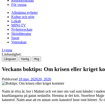
Reporterskolan
För vuxna
Allmänna nyheter
Kultur och nöje
Lokalt
MINI-TV
Nyhetsveckan
Skönlitteratur
Sport
Vetenskap
Lyssna
Läshastighet:
Långsam
Vanlig
Hög
Veckans boktips: Om krisen eller kriget
Publicerad
18 maj, 2026
20, 2026
Naim är elva år, bor i Malmö och vet mer om vad som händer i staden ä
knarklangarna på gatan nedanför. Hemma är det kris. Storebror Majje 
katastrof. Naim anar att en annan sorts katastrof lurar runt hörnet. Är