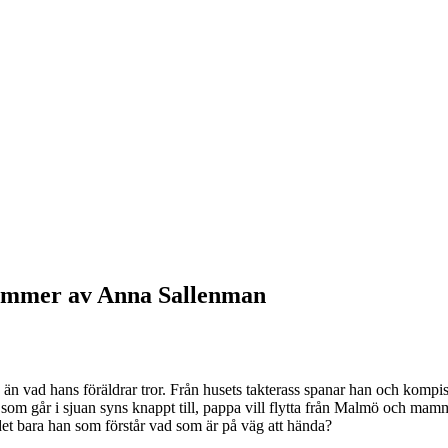
 kommer av Anna Sallenman
n vad hans föräldrar tror. Från husets takterass spanar han och kompis
som går i sjuan syns knappt till, pappa vill flytta från Malmö och ma
 det bara han som förstår vad som är på väg att hända?