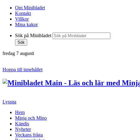
Om Minibladet
Kontakt
Villkor
Mina kakor
Sök på Minibladet
Sök
fredag 7 augusti
Hoppa till innehållet
Lyssna
Hem
Minja och Mino
Kändis
Nyheter
Veckans fråga