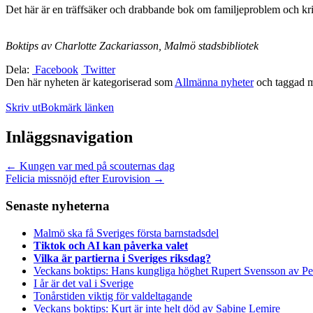
Det här är en träffsäker och drabbande bok om familjeproblem och kri
Boktips av Charlotte Zackariasson, Malmö stadsbibliotek
Dela:
Facebook
Twitter
Den här nyheten är kategoriserad som
Allmänna nyheter
och taggad 
Skriv ut
Bokmärk länken
Inläggsnavigation
←
Kungen var med på scouternas dag
Felicia missnöjd efter Eurovision
→
Senaste nyheterna
Malmö ska få Sveriges första barnstadsdel
Tiktok och AI kan påverka valet
Vilka är partierna i Sveriges riksdag?
Veckans boktips: Hans kungliga höghet Rupert Svensson av Pe
I år är det val i Sverige
Tonårstiden viktig för valdeltagande
Veckans boktips: Kurt är inte helt död av Sabine Lemire