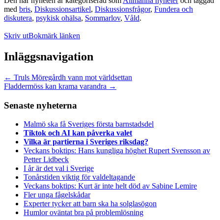
Den här nyheten är kategoriserad som
Allmänna nyheter
och taggad
med
bris
,
Diskussionsartikel
,
Diskussionsfrågor
,
Fundera och
diskutera
,
psykisk ohälsa
,
Sommarlov
,
Våld
.
Skriv ut
Bokmärk länken
Inläggsnavigation
←
Truls Möregårdh vann mot världsettan
Fladdermöss kan krama varandra
→
Senaste nyheterna
Malmö ska få Sveriges första barnstadsdel
Tiktok och AI kan påverka valet
Vilka är partierna i Sveriges riksdag?
Veckans boktips: Hans kungliga höghet Rupert Svensson av
Petter Lidbeck
I år är det val i Sverige
Tonårstiden viktig för valdeltagande
Veckans boktips: Kurt är inte helt död av Sabine Lemire
Fler unga fågelskådar
Experter tycker att barn ska ha solglasögon
Humlor oväntat bra på problemlösning