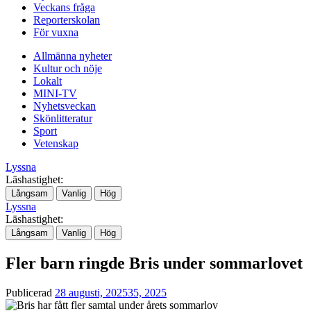
Veckans fråga
Reporterskolan
För vuxna
Allmänna nyheter
Kultur och nöje
Lokalt
MINI-TV
Nyhetsveckan
Skönlitteratur
Sport
Vetenskap
Lyssna
Läshastighet:
Långsam
Vanlig
Hög
Lyssna
Läshastighet:
Långsam
Vanlig
Hög
Fler barn ringde Bris under sommarlovet
Publicerad
28 augusti, 2025
35, 2025