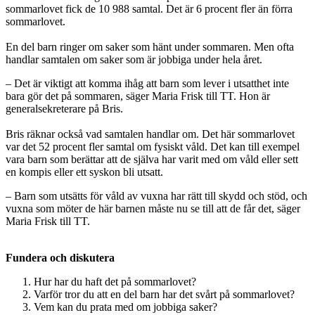
sommarlovet fick de 10 988 samtal. Det är 6 procent fler än förra
sommarlovet.
En del barn ringer om saker som hänt under sommaren. Men ofta
handlar samtalen om saker som är jobbiga under hela året.
– Det är viktigt att komma ihåg att barn som lever i utsatthet inte
bara gör det på sommaren, säger Maria Frisk till TT. Hon är
generalsekreterare på Bris.
Bris räknar också vad samtalen handlar om. Det här sommarlovet
var det 52 procent fler samtal om fysiskt våld. Det kan till exempel
vara barn som berättar att de själva har varit med om våld eller sett
en kompis eller ett syskon bli utsatt.
– Barn som utsätts för våld av vuxna har rätt till skydd och stöd, och
vuxna som möter de här barnen måste nu se till att de får det, säger
Maria Frisk till TT.
Fundera och diskutera
Hur har du haft det på sommarlovet?
Varför tror du att en del barn har det svårt på sommarlovet?
Vem kan du prata med om jobbiga saker?