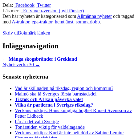
Dela:
Facebook
Twitter
Läs mer:
En vuxen-version (nytt fönster)
Den här nyheten är kategoriserad som
Allmänna nyheter
och taggad
med
A-traktor
,
epa-traktor
,
hemtjänst
,
sommarjobb
.
Skriv ut
Bokmärk länken
Inläggsnavigation
←
Många skogsbränder i Grekland
Nyhetsvecka 30
→
Senaste nyheterna
Vad är skillnaden på riksdag, region och kommun?
Malmö ska få Sveriges första barnstadsdel
Tiktok och AI kan påverka valet
Vilka är partierna i Sveriges riksdag?
Veckans boktips: Hans kungliga höghet Rupert Svensson av
Petter Lidbeck
I år är det val i Sverige
Tonårstiden viktig för valdeltagande
Veckans boktips: Kurt är inte helt död av Sabine Lemire