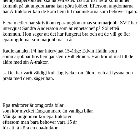
hemtjänstpersonalen ska ha semester. Därför har flera kommuner
kommit på att ungdomarna kan göra jobbet. Eftersom ungdomarna
har A-traktorer kan de köra hem till människorna som behöver hjälp.
Flera medier har skrivit om epa-ungdomarnas sommarjobb. SVT har
intervjuat Sandra Andersson som är enhetschef på Sollefteå
kommun. Hon säger att det har fungerat bra och att de vill ge fler
epa-ungdomar sommarjobb nästa år.
Radiokanalen P4 har intervjuat 15-årige Edvin Hallin som
sommarjobbar hos hemtjänsten i Vilhelmina. Han kör ut mat till de
äldre med sin A-traktor.
– Det har varit väldigt kul. Jag tycker om äldre, och att lyssna och
prata med dem, säger han.
Epa-traktorer är omgjorda bilar
som kör mycket långsammare än vanliga bilar.
Många ungdomar kör epa-traktorer
eftersom man bara behöver vara 15 år
för att få köra en epa-traktor.