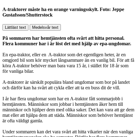
A-traktorer måste ha en orange varningsskylt. Foto: Jeppe
Gustafsson/Shutterstock
Lättläst text
Medelsvår text
På sommaren har hemtjänsten ofta svårt att hitta personal.
Flera kommuner har i år löst det med hjälp av epa-ungdomar.
En epa-traktor, eller en A-traktor som det egentligen heter, är en
omgjord bil som kör mycket långsammare än en vanlig bil. För att få
köra A-traktor behöver man bara vara 15 år, i stället för 18 år som
för vanliga bilar.
A-traktorer är särskilt populära bland ungdomar som bor på landet
och därför kan ha svårt att cykla eller att ta en buss dit de vill.
I år har flera ungdomar som har en A-traktor fått sommarjobb i
hemtjänsten. Människor som jobbar i hemtjänsten åker hem till
människor och hjälper dem med olika saker. Det kan vara att ge dem
mat eller att hjälpa dem att städa. Människor som behöver hemtjänst
är ofta väldigt gamla.
Under sommaren kan det vara svårt att hitta vikarier när den vanliga