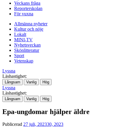
Veckans fråga
Reporterskolan
För vuxna
Allmänna nyheter
Kultur och nöje
Lokalt
MINI-TV
Nyhetsveckan
Skönlitteratur
Sport
Vetenskap
Lyssna
Läshastighet:
Långsam
Vanlig
Hög
Lyssna
Läshastighet:
Långsam
Vanlig
Hög
Epa-ungdomar hjälper äldre
Publicerad
27 juli, 2023
30, 2023