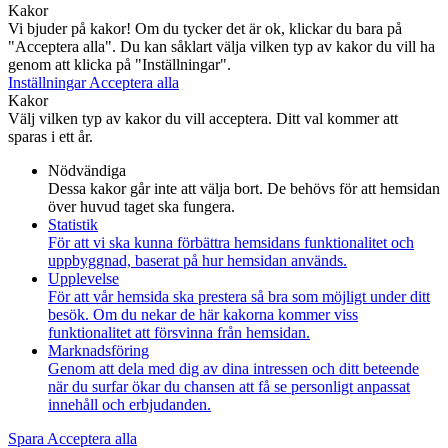
Kakor
Vi bjuder på kakor! Om du tycker det är ok, klickar du bara på
"Acceptera alla". Du kan såklart välja vilken typ av kakor du vill ha
genom att klicka på "Inställningar".
Inställningar
Acceptera alla
Kakor
Välj vilken typ av kakor du vill acceptera. Ditt val kommer att
sparas i ett år.
Nödvändiga
Dessa kakor går inte att välja bort. De behövs för att hemsidan
över huvud taget ska fungera.
Statistik
För att vi ska kunna förbättra hemsidans funktionalitet och
uppbyggnad, baserat på hur hemsidan används.
Upplevelse
För att vår hemsida ska prestera så bra som möjligt under ditt
besök. Om du nekar de här kakorna kommer viss
funktionalitet att försvinna från hemsidan.
Marknadsföring
Genom att dela med dig av dina intressen och ditt beteende
när du surfar ökar du chansen att få se personligt anpassat
innehåll och erbjudanden.
Spara
Acceptera alla