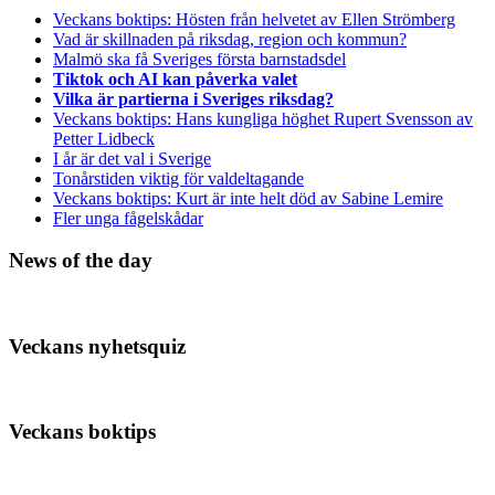
Veckans boktips: Hösten från helvetet av Ellen Strömberg
Vad är skillnaden på riksdag, region och kommun?
Malmö ska få Sveriges första barnstadsdel
Tiktok och AI kan påverka valet
Vilka är partierna i Sveriges riksdag?
Veckans boktips: Hans kungliga höghet Rupert Svensson av
Petter Lidbeck
I år är det val i Sverige
Tonårstiden viktig för valdeltagande
Veckans boktips: Kurt är inte helt död av Sabine Lemire
Fler unga fågelskådar
News of the day
Veckans nyhetsquiz
Veckans boktips