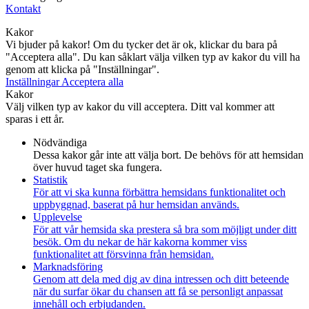
Kontakt
Kakor
Vi bjuder på kakor! Om du tycker det är ok, klickar du bara på
"Acceptera alla". Du kan såklart välja vilken typ av kakor du vill ha
genom att klicka på "Inställningar".
Inställningar
Acceptera alla
Kakor
Välj vilken typ av kakor du vill acceptera. Ditt val kommer att
sparas i ett år.
Nödvändiga
Dessa kakor går inte att välja bort. De behövs för att hemsidan
över huvud taget ska fungera.
Statistik
För att vi ska kunna förbättra hemsidans funktionalitet och
uppbyggnad, baserat på hur hemsidan används.
Upplevelse
För att vår hemsida ska prestera så bra som möjligt under ditt
besök. Om du nekar de här kakorna kommer viss
funktionalitet att försvinna från hemsidan.
Marknadsföring
Genom att dela med dig av dina intressen och ditt beteende
när du surfar ökar du chansen att få se personligt anpassat
innehåll och erbjudanden.