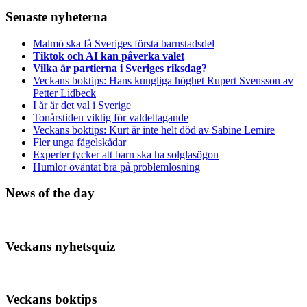
Senaste nyheterna
Malmö ska få Sveriges första barnstadsdel
Tiktok och AI kan påverka valet
Vilka är partierna i Sveriges riksdag?
Veckans boktips: Hans kungliga höghet Rupert Svensson av
Petter Lidbeck
I år är det val i Sverige
Tonårstiden viktig för valdeltagande
Veckans boktips: Kurt är inte helt död av Sabine Lemire
Fler unga fågelskådar
Experter tycker att barn ska ha solglasögon
Humlor oväntat bra på problemlösning
News of the day
Veckans nyhetsquiz
Veckans boktips