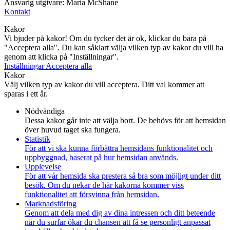
Ansvarig utgivare: Maria McShane
Kontakt
Kakor
Vi bjuder på kakor! Om du tycker det är ok, klickar du bara på
"Acceptera alla". Du kan såklart välja vilken typ av kakor du vill ha
genom att klicka på "Inställningar".
Inställningar
Acceptera alla
Kakor
Välj vilken typ av kakor du vill acceptera. Ditt val kommer att
sparas i ett år.
Nödvändiga
Dessa kakor går inte att välja bort. De behövs för att hemsidan
över huvud taget ska fungera.
Statistik
För att vi ska kunna förbättra hemsidans funktionalitet och
uppbyggnad, baserat på hur hemsidan används.
Upplevelse
För att vår hemsida ska prestera så bra som möjligt under ditt
besök. Om du nekar de här kakorna kommer viss
funktionalitet att försvinna från hemsidan.
Marknadsföring
Genom att dela med dig av dina intressen och ditt beteende
när du surfar ökar du chansen att få se personligt anpassat