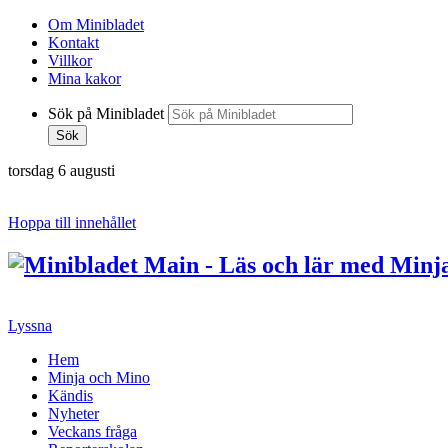
Om Minibladet
Kontakt
Villkor
Mina kakor
Sök på Minibladet
Sök
torsdag 6 augusti
Hoppa till innehållet
Lyssna
Hem
Minja och Mino
Kändis
Nyheter
Veckans fråga