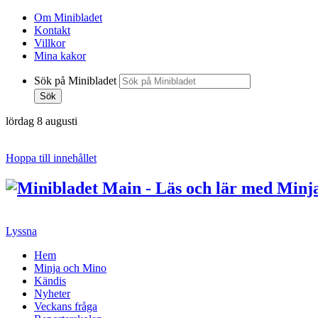
Om Minibladet
Kontakt
Villkor
Mina kakor
Sök på Minibladet
Sök
lördag 8 augusti
Hoppa till innehållet
Lyssna
Hem
Minja och Mino
Kändis
Nyheter
Veckans fråga