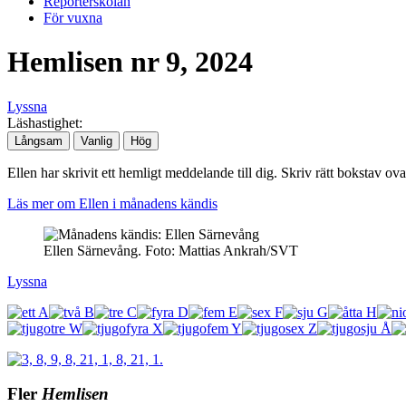
Reporterskolan
För vuxna
Hemlisen nr 9, 2024
Lyssna
Läshastighet:
Långsam
Vanlig
Hög
Ellen har skrivit ett hemligt meddelande till dig. Skriv rätt bokstav o
Läs mer om Ellen i månadens kändis
Ellen Särnevång. Foto: Mattias Ankrah/SVT
Lyssna
Fler
Hemlisen