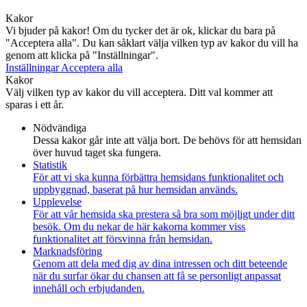
Kakor
Vi bjuder på kakor! Om du tycker det är ok, klickar du bara på
"Acceptera alla". Du kan såklart välja vilken typ av kakor du vill ha
genom att klicka på "Inställningar".
Inställningar
Acceptera alla
Kakor
Välj vilken typ av kakor du vill acceptera. Ditt val kommer att
sparas i ett år.
Nödvändiga
Dessa kakor går inte att välja bort. De behövs för att hemsidan
över huvud taget ska fungera.
Statistik
För att vi ska kunna förbättra hemsidans funktionalitet och
uppbyggnad, baserat på hur hemsidan används.
Upplevelse
För att vår hemsida ska prestera så bra som möjligt under ditt
besök. Om du nekar de här kakorna kommer viss
funktionalitet att försvinna från hemsidan.
Marknadsföring
Genom att dela med dig av dina intressen och ditt beteende
när du surfar ökar du chansen att få se personligt anpassat
innehåll och erbjudanden.