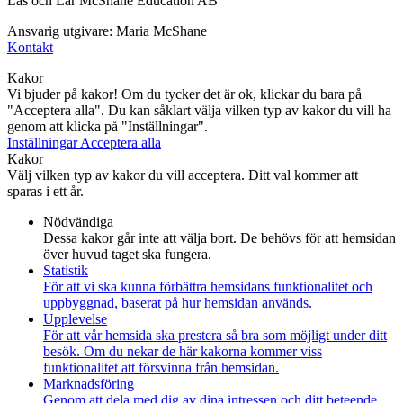
Läs och Lär McShane Education AB
Ansvarig utgivare: Maria McShane
Kontakt
Kakor
Vi bjuder på kakor! Om du tycker det är ok, klickar du bara på
"Acceptera alla". Du kan såklart välja vilken typ av kakor du vill ha
genom att klicka på "Inställningar".
Inställningar
Acceptera alla
Kakor
Välj vilken typ av kakor du vill acceptera. Ditt val kommer att
sparas i ett år.
Nödvändiga
Dessa kakor går inte att välja bort. De behövs för att hemsidan
över huvud taget ska fungera.
Statistik
För att vi ska kunna förbättra hemsidans funktionalitet och
uppbyggnad, baserat på hur hemsidan används.
Upplevelse
För att vår hemsida ska prestera så bra som möjligt under ditt
besök. Om du nekar de här kakorna kommer viss
funktionalitet att försvinna från hemsidan.
Marknadsföring
Genom att dela med dig av dina intressen och ditt beteende