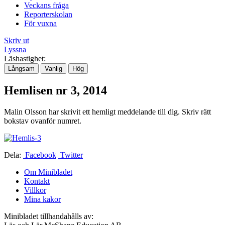
Veckans fråga
Reporterskolan
För vuxna
Skriv ut
Lyssna
Läshastighet:
Långsam
Vanlig
Hög
Hemlisen nr 3, 2014
Malin Olsson har skrivit ett hemligt meddelande till dig. Skriv rätt
bokstav ovanför numret.
Dela:
Facebook
Twitter
Om Minibladet
Kontakt
Villkor
Mina kakor
Minibladet tillhandahålls av: